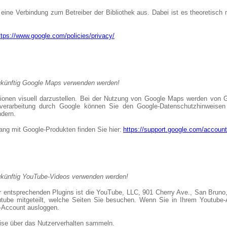
h eine Verbindung zum Betreiber der Bibliothek aus. Dabei ist es theoretisc
ttps://www.google.com/policies/privacy/
r zukünftig Google Maps verwenden werden!
onen visuell darzustellen. Bei der Nutzung von Google Maps werden von G
tenverarbeitung durch Google können Sie den Google-Datenschutzhinweis
ndern.
ng mit Google-Produkten finden Sie hier:
https://support.google.com/accoun
r zukünftig YouTube-Videos verwenden werden!
der entsprechenden Plugins ist die YouTube, LLC, 901 Cherry Ave., San Br
utube mitgeteilt, welche Seiten Sie besuchen. Wenn Sie in Ihrem Youtube-A
e-Account ausloggen.
weise über das Nutzerverhalten sammeln.