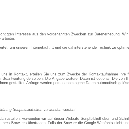
echtigten Interesse aus den vorgenannten Zwecken zur Datenerhebung. Wir
rarbeiter.
tet, um unseren Internetauftritt und die dahinterstehende Technik zu optimie
t uns in Kontakt, erteilen Sie uns zum Zwecke der Kontaktaufnahme Ihre frei
den Beantwortung derselben. Die Angabe weiterer Daten ist optional. Die v
 Ihnen gestellten Anfrage werden personenbezogene Daten automatisch gelösc
zukünftig Scriptbibliotheken verwenden werden!
arzustellen, verwenden wir auf dieser Website Scriptbibliotheken und Schrif
s Browsers übertragen. Falls der Browser die Google Webfonts nicht unterst