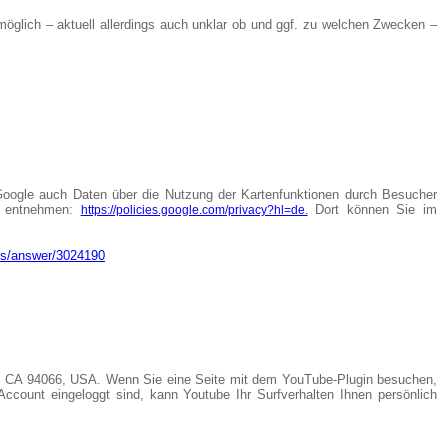
h möglich – aktuell allerdings auch unklar ob und ggf. zu welchen Zwecken –
oogle auch Daten über die Nutzung der Kartenfunktionen durch Besucher
en entnehmen:
Dort können Sie im
https://policies.google.com/privacy?hl=de.
ts/answer/3024190
uno, CA 94066, USA. Wenn Sie eine Seite mit dem YouTube-Plugin besuchen,
ccount eingeloggt sind, kann Youtube Ihr Surfverhalten Ihnen persönlich